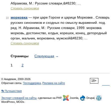
Абрамова, М.: Русские словари,&#8230; …
Словарь синонимов
морковка
— при царе Горохе и царице Морковке.. Словарь
10
русских синонимов и сходных по смыслу выражений. под.
ред. Н. Абрамова, М.: Русские словари, 1999. морковка
морковь, достоинство, елдык, корешок, конец, детородный
орган, мальчик, морковина, мужской&#8230; …
Словарь синонимов
Страницы
Следующая
→
1
2
© Академик, 2000-2026
18+
Обратная связь:
Техподдержка
,
Реклама на сайте
👣 Путешествия
Экспорт словарей на сайты
, сделанные на PHP,
Joomla,
Drupal,
WordPress, MODx.