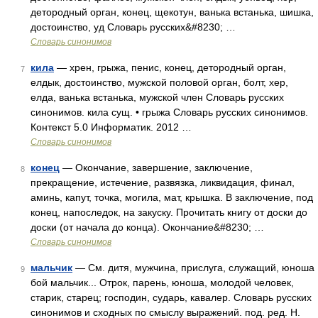
детородный орган, конец, щекотун, ванька встанька, шишка,
достоинство, уд Словарь русских&#8230; …
Словарь синонимов
кила
— хрен, грыжа, пенис, конец, детородный орган,
7
елдык, достоинство, мужской половой орган, болт, хер,
елда, ванька встанька, мужской член Словарь русских
синонимов. кила сущ. • грыжа Словарь русских синонимов.
Контекст 5.0 Информатик. 2012 …
Словарь синонимов
конец
— Окончание, завершение, заключение,
8
прекращение, истечение, развязка, ликвидация, финал,
аминь, капут, точка, могила, мат, крышка. В заключение, под
конец, напоследок, на закуску. Прочитать книгу от доски до
доски (от начала до конца). Окончание&#8230; …
Словарь синонимов
мальчик
— См. дитя, мужчина, прислуга, служащий, юноша
9
бой мальчик... Отрок, парень, юноша, молодой человек,
старик, старец; господин, сударь, кавалер. Словарь русских
синонимов и сходных по смыслу выражений. под. ред. Н.