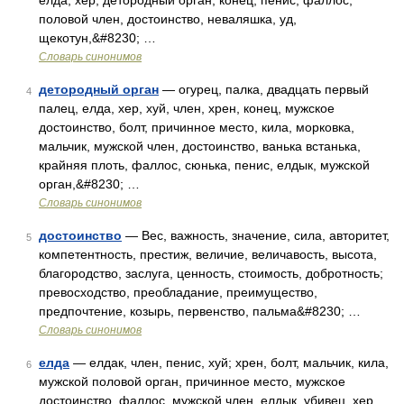
елда, хер, детородный орган, конец, пенис, фаллос,
половой член, достоинство, неваляшка, уд,
щекотун,&#8230; …
Словарь синонимов
детородный орган
— огурец, палка, двадцать первый
4
палец, елда, хер, хуй, член, хрен, конец, мужское
достоинство, болт, причинное место, кила, морковка,
мальчик, мужской член, достоинство, ванька встанька,
крайняя плоть, фаллос, сюнька, пенис, елдык, мужской
орган,&#8230; …
Словарь синонимов
достоинство
— Вес, важность, значение, сила, авторитет,
5
компетентность, престиж, величие, величавость, высота,
благородство, заслуга, ценность, стоимость, добротность;
превосходство, преобладание, преимущество,
предпочтение, козырь, первенство, пальма&#8230; …
Словарь синонимов
елда
— елдак, член, пенис, хуй; хрен, болт, мальчик, кила,
6
мужской половой орган, причинное место, мужское
достоинство, фаллос, мужской член, елдык, убивец, хер,