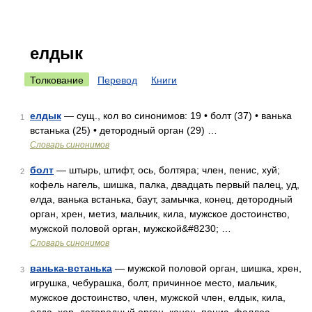
елдык
Толкование
Перевод
Книги
елдык
— сущ., кол во синонимов: 19 • болт (37) • ванька
1
встанька (25) • детородный орган (29) …
Словарь синонимов
болт
— штырь, штифт, ось, болтяра; член, пенис, хуй;
2
кофель нагель, шишка, палка, двадцать первый палец, уд,
елда, ванька встанька, баут, замычка, конец, детородный
орган, хрен, метиз, мальчик, кила, мужское достоинство,
мужской половой орган, мужской&#8230; …
Словарь синонимов
ванька-встанька
— мужской половой орган, шишка, хрен,
3
игрушка, чебурашка, болт, причинное место, мальчик,
мужское достоинство, член, мужской член, елдык, кила,